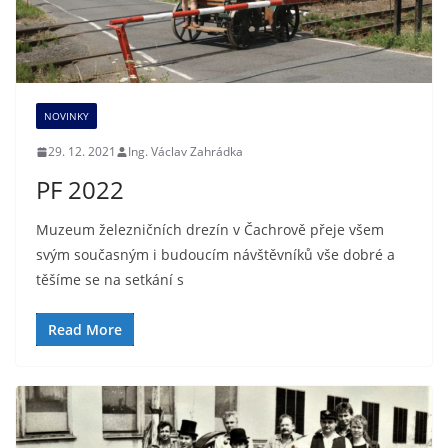
NOVINKY
29. 12. 2021
Ing. Václav Zahrádka
PF 2022
Muzeum železničních drezín v Čachrově přeje všem
svým současným i budoucím návštěvníků vše dobré a
těšíme se na setkání s
Read More