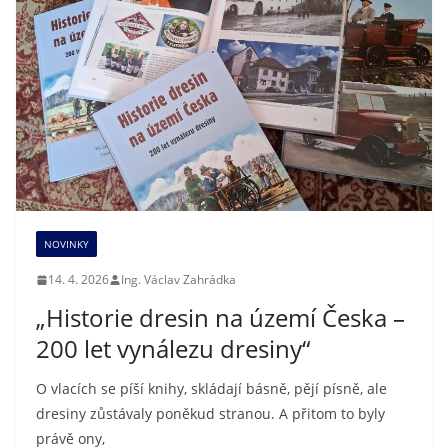
NOVINKY
14. 4. 2026
Ing. Václav Zahrádka
„Historie dresin na území Česka –
200 let vynálezu dresiny“
O vlacích se píší knihy, skládají básně, pějí písně, ale
dresiny zůstávaly poněkud stranou. A přitom to byly
právě ony,