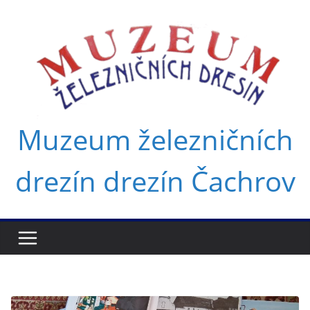
Přeskočit
na
obsah
Muzeum železničních
drezín drezín Čachrov